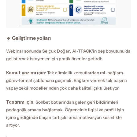
🔹 Geliştirme yolları
Webinar sonunda Selçuk Doğan, AI-TPACK'in beş boyutunu da 
geliştirmek isteyenler için pratik öneriler getirdi:
Komut yazımı için:
 Tek cümlelik komutlardan rol-bağlam-
görev-format şablonuna geçmek. Bağlam vermek tek başına 
yapay zekâ modellerinden çok daha kaliteli çıktı üretiyor.
Tasarım için:
 Sohbet botlarından gelen geri bildirimleri 
pedagojik amaca bağlamak. Öğrencinin ilgisi ve profili işin 
içine girdiğinde başarı tartışılır ama motivasyon kesinlikle 
artıyor.