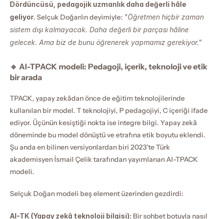
Dördüncüsü, pedagojik uzmanlık daha değerli hâle 
geliyor.
 Selçuk Doğan'ın deyimiyle: 
"Öğretmen hiçbir zaman 
sistem dışı kalmayacak. Daha değerli bir parçası hâline 
gelecek. Ama biz de bunu öğrenerek yapmamız gerekiyor."
🔹 AI-TPACK modeli: Pedagoji, içerik, teknoloji ve etik 
bir arada
TPACK, yapay zekâdan önce de eğitim teknolojilerinde 
kullanılan bir model. T teknolojiyi, P pedagojiyi, C içeriği ifade 
ediyor. Üçünün kesiştiği nokta ise integre bilgi. Yapay zekâ 
döneminde bu model dönüştü ve etrafına etik boyutu eklendi. 
Şu anda en bilinen versiyonlardan biri 2023'te Türk 
akademisyen İsmail Çelik tarafından yayımlanan AI-TPACK 
modeli.
Selçuk Doğan modeli beş element üzerinden gezdirdi:
AI-TK (Yapay zekâ teknoloji bilgisi):
 Bir sohbet botuyla nasıl 