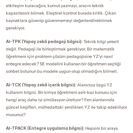
etkileşim kuracağını, komut yazmayı, aracın teknik 
kapasitesini bilmek. Eleştirel kontrol burada kritik. Çıkan 
kaynaklara güvenip güvenmemeyi değerlendirebilmek 
gerekiyor.
AI-TPK (Yapay zekâ pedagoji bilgisi):
 Teknik bilgi yeterli 
değil. Pedagoji ile birleştirmek gerekiyor. Bir matematik 
öğretmeni için problem çözüm pedagojisine YZ'yi nasıl 
entegre edecek? 5E modelini kullanan bir öğretmen seçtiği 
sohbet botunun bu modele uygun olup olmadığını bilmeli.
AI-TCK (Yapay zekâ içerik bilgisi):
 Alanınıza özgü YZ 
kullanım bilgisi. Bir kimya öğretmeni asit-baz konusu için 
hangi araç daha iyi simülasyon üretiyor? Fen alanlarında 
güncel keşifleri, müfredattaki yenilikleri YZ ile takip edebiliyor 
musunuz?
AI-TPACK (Entegre uygulama bilgisi):
 Hepsini bir araya 