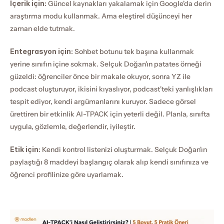
İçerik için:
 Güncel kaynakları yakalamak için Google'da derin 
araştırma modu kullanmak. Ama eleştirel düşünceyi her 
zaman elde tutmak.
Entegrasyon için:
 Sohbet botunu tek başına kullanmak 
yerine sınıfın içine sokmak. Selçuk Doğan'ın patates örneği 
güzeldi: öğrenciler önce bir makale okuyor, sonra YZ ile 
podcast oluşturuyor, ikisini kıyaslıyor, podcast'teki yanlışlıkları 
tespit ediyor, kendi argümanlarını kuruyor. Sadece görsel 
ürettiren bir etkinlik AI-TPACK için yeterli değil. Planla, sınıfta 
uygula, gözlemle, değerlendir, iyileştir.
Etik için:
 Kendi kontrol listenizi oluşturmak. Selçuk Doğan'ın 
paylaştığı 8 maddeyi başlangıç olarak alıp kendi sınıfınıza ve 
öğrenci profilinize göre uyarlamak.