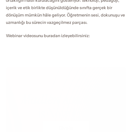
ortaklığın nasıl kurulacağını gösteriyor: teknoloji, pedagoji, 
içerik ve etik birlikte düşünüldüğünde sınıfta gerçek bir 
dönüşüm mümkün hâle geliyor. Öğretmenin sesi, dokunuşu ve 
uzmanlığı bu sürecin vazgeçilmez parçası.
Webinar videosunu buradan izleyebilirsiniz:
Madlen Academy 
is Now Live!
Dive In