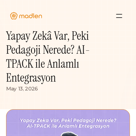
Yapay Zekâ Var, Peki 
About Us
Blog
Pedagoji Nerede? AI-
Case Studies 
TPACK ile Anlamlı 
Resource Hub
Entegrasyon
May 13, 2026
Sign In
Contact