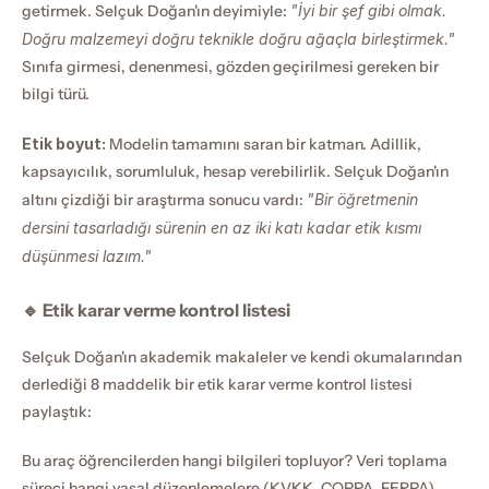
getirmek. Selçuk Doğan'ın deyimiyle: 
"İyi bir şef gibi olmak. 
Doğru malzemeyi doğru teknikle doğru ağaçla birleştirmek."
Sınıfa girmesi, denenmesi, gözden geçirilmesi gereken bir 
bilgi türü.
Etik boyut:
 Modelin tamamını saran bir katman. Adillik, 
kapsayıcılık, sorumluluk, hesap verebilirlik. Selçuk Doğan'ın 
altını çizdiği bir araştırma sonucu vardı: 
"Bir öğretmenin 
dersini tasarladığı sürenin en az iki katı kadar etik kısmı 
düşünmesi lazım."
🔹 Etik karar verme kontrol listesi
Selçuk Doğan'ın akademik makaleler ve kendi okumalarından 
derlediği 8 maddelik bir etik karar verme kontrol listesi 
paylaştık:
Bu araç öğrencilerden hangi bilgileri topluyor? Veri toplama 
süreci hangi yasal düzenlemelere (KVKK, COPPA, FERPA) 