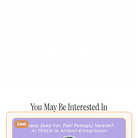
Madlen Academy 
is Now Live!
Dive In
You May Be Interested In
Event