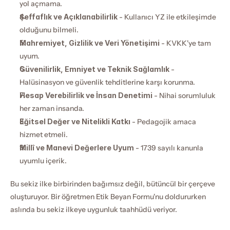
yol açmama.
Şeffaflık ve Açıklanabilirlik
 - Kullanıcı YZ ile etkileşimde 
olduğunu bilmeli.
Mahremiyet, Gizlilik ve Veri Yönetişimi
 - KVKK'ye tam 
uyum.
Güvenilirlik, Emniyet ve Teknik Sağlamlık
 - 
Halüsinasyon ve güvenlik tehditlerine karşı korunma.
Hesap Verebilirlik ve İnsan Denetimi
 - Nihai sorumluluk 
her zaman insanda.
Eğitsel Değer ve Nitelikli Katkı
 - Pedagojik amaca 
hizmet etmeli.
Millî ve Manevi Değerlere Uyum
 - 1739 sayılı kanunla 
uyumlu içerik.
Bu sekiz ilke birbirinden bağımsız değil, bütüncül bir çerçeve 
oluşturuyor. Bir öğretmen Etik Beyan Formu'nu doldururken 
aslında bu sekiz ilkeye uygunluk taahhüdü veriyor.