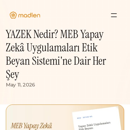
YAZEK Nedir? MEB Yapay 
About Us
Blog
Zekâ Uygulamaları Etik 
Case Studies 
Beyan Sistemi'ne Dair Her 
Resource Hub
Şey
May 11, 2026
Sign In
Contact