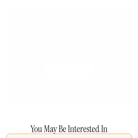
Madlen Academy 
is Now Live!
Dive In
You May Be Interested In