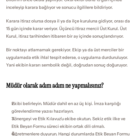
inceleyip karara bağlıyor ve sonucu ilgililere bildiriyor.
Karara itiraz olursa dosya il ya da ilçe kuruluna gidiyor, orası da 
15 gün içinde karar veriyor. Üçüncü itiraz mercii Üst Kurul. Üst 
Kurul, itiraz tarihinden itibaren bir ay içinde sonuçlandırıyor.
Bir noktayı atlamamak gerekiyor. Ekip ya da üst merciler bir 
uygulamada etik ihlal tespit ederse, o uygulama durduruluyor. 
Yani ekibin kararı sembolik değil, doğrudan sonuç doğuruyor.
Müdür olarak adım adım ne yapmalısınız?
Ekibi belirleyin. Müdür dahil en az üç kişi. İmza karşılığı 
görevlendirme yazısı hazırlayın.
Yönergeyi ve Etik Kılavuz'u ekibe okutun. Sekiz etik ilke ve 
Etik Beyan Formu süreci ekibin ortak dili olmalı.
Öğretmenlere duyurun. Hangi durumlarda Etik Beyan Formu 