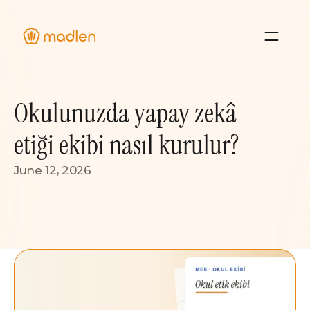
About Us
Blog
Okulunuzda yapay zekâ 
Case Studies 
etiği ekibi nasıl kurulur?
Resource Hub
June 12, 2026
Sign In
Contact